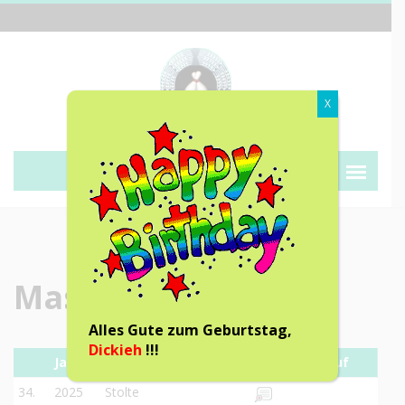
X
Kegeln ist kein fairer Sport!
Masterssieger
Alles Gute zum Geburtstag,
Dickieh
!!!
Jahr
Sieger
Turnierverlauf
34.
2025
Stolte