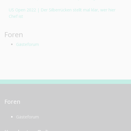
US Open 2022 | Der Silberrücken stellt mal klar, wer hier
Chef ist
Foren
Gästeforum
Foren
Gästeforum