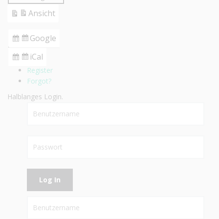
Ansicht
ausdrucken
Google
Login
Eintragen
in
iCal
Login
Abonnieren
Register
in
Forgot?
Halblanges Login.