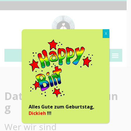
X
Kegeln ist kein fairer Sport!
Datenschutzerklärun
g
Alles Gute zum Geburtstag,
Dickieh
!!!
Wer wir sind