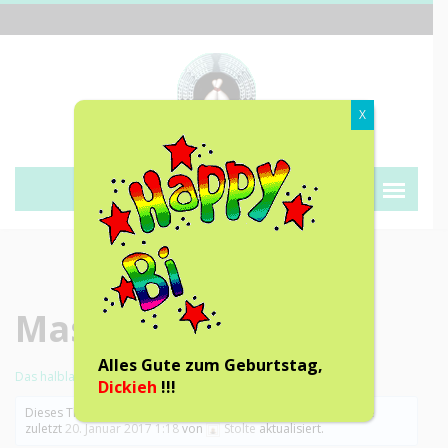
X
Kegeln ist kein fairer Sport!
Masters 2016
Alles Gute zum Geburtstag,
Das halblange Forum 2.0
›
Foren
›
Gästeforum
›
Masters 2016
Dickieh
!!!
Dieses Thema hat 3 Antworten sowie 2 Teilnehmer und wurde
zuletzt
20. Januar 2017 1:18
von
Stolte
aktualisiert.